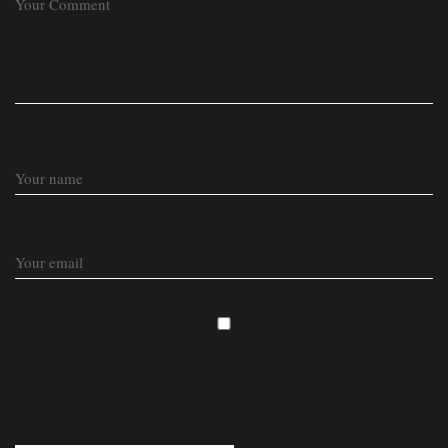
NAME
EMAIL
SAVE MY NAME, EMAIL, AND WEBSITE IN THIS
BROWSER FOR THE NEXT TIME I COMMENT.